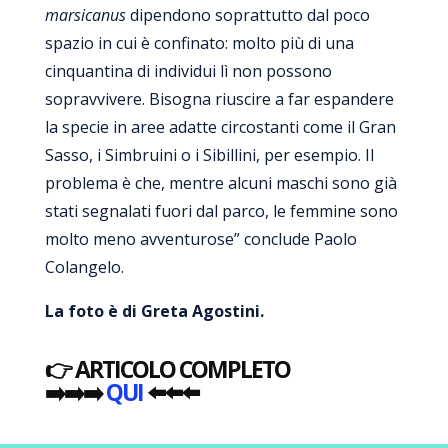
marsicanus
dipendono soprattutto dal poco
spazio in cui è confinato: molto più di una
cinquantina di individui lì non possono
sopravvivere. Bisogna riuscire a far espandere
la specie in aree adatte circostanti come il Gran
Sasso, i Simbruini o i Sibillini, per esempio. Il
problema è che, mentre alcuni maschi sono già
stati segnalati fuori dal parco, le femmine sono
molto meno avventurose” conclude Paolo
Colangelo.
La foto è di Greta Agostini.
👉
ARTICOLO COMPLETO
➡️➡️➡️
QUI
⬅️⬅️⬅️