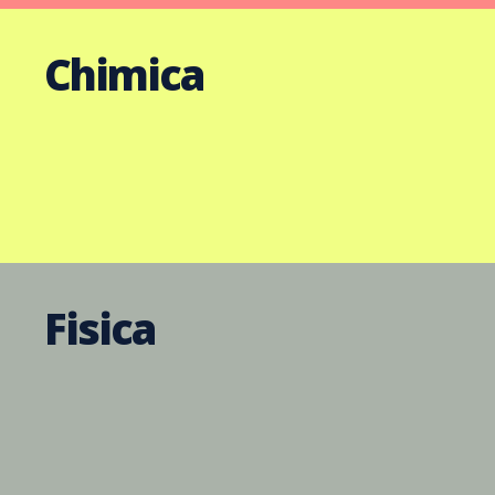
Chimica
Fisica