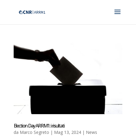
Election Day ARRM1: i risultati
da
Marco Segreto
|
Mag 13, 2024
|
News