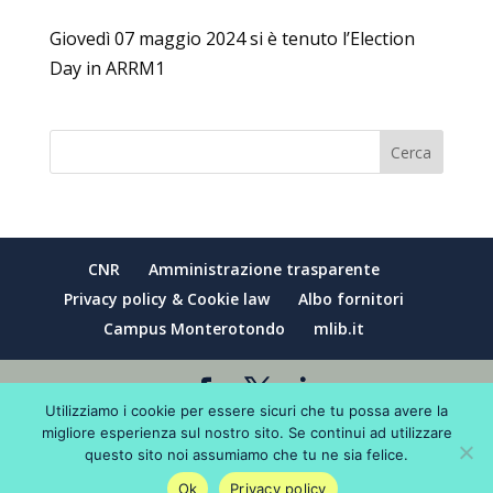
Giovedì 07 maggio 2024 si è tenuto l’Election
Day in ARRM1
Cerca
CNR
Amministrazione trasparente
Privacy policy & Cookie law
Albo fornitori
Campus Monterotondo
mlib.it
Utilizziamo i cookie per essere sicuri che tu possa avere la
Designed by
deacreative
| Copyright ©2024
migliore esperienza sul nostro sito. Se continui ad utilizzare
questo sito noi assumiamo che tu ne sia felice.
CNR ARRM1 Area territoriale di Ricerca di Roma
1
Ok
Privacy policy